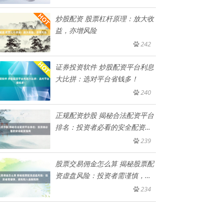
炒股配资 股票杠杆原理：放大收
益，亦增风险
242
证券投资软件 炒股配资平台利息
大比拼：选对平台省钱多！
240
正规配资炒股 揭秘合法配资平台
排名：投资者必看的安全配资指
南
239
股票交易佣金怎么算 揭秘股票配
资虚盘风险：投资者需谨慎，避
免
234