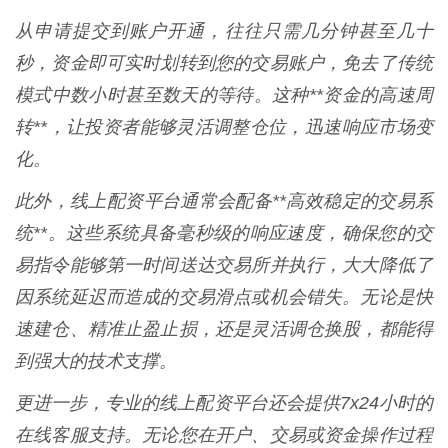
从申请提交到账户开通，往往只需几分钟甚至几十
秒，资金即可实时划转到您的交易账户，免去了传统
模式中数小时甚至数天的等待。这种**资金的高速周
转**，让投资者能够灵活调整仓位，迅速响应市场变
化。
此外，线上配资平台通常会配备**高效稳定的交易系
统**。这些系统具备毫秒级的响应速度，确保您的交
易指令能够第一时间送达交易所并执行，大大降低了
因系统延迟而造成的交易滑点或机会错失。无论是快
速建仓、精准止盈止损，还是灵活调仓换股，都能得
到强大的技术支撑。
更进一步，专业的线上配资平台还会提供7x24小时的
在线客服支持。无论您在开户、交易或资金操作过程