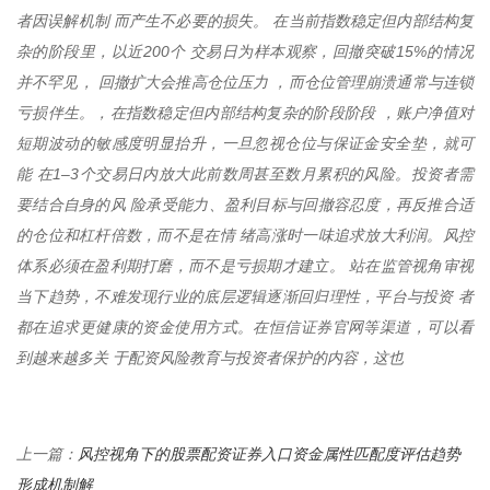
者因误解机制 而产生不必要的损失。 在当前指数稳定但内部结构复
杂的阶段里，以近200个 交易日为样本观察，回撤突破15%的情况
并不罕见， 回撤扩大会推高仓位压力 ，而仓位管理崩溃通常与连锁
亏损伴生。，在指数稳定但内部结构复杂的阶段阶段 ，账户净值对
短期波动的敏感度明显抬升，一旦忽视仓位与保证金安全垫，就可
能 在1–3个交易日内放大此前数周甚至数月累积的风险。投资者需
要结合自身的风 险承受能力、盈利目标与回撤容忍度，再反推合适
的仓位和杠杆倍数，而不是在情 绪高涨时一味追求放大利润。风控
体系必须在盈利期打磨，而不是亏损期才建立。 站在监管视角审视
当下趋势，不难发现行业的底层逻辑逐渐回归理性，平台与投资 者
都在追求更健康的资金使用方式。在恒信证券官网等渠道，可以看
到越来越多关 于配资风险教育与投资者保护的内容，这也
风控视角下的股票配资证券入口资金属性匹配度评估趋势
上一篇：
形成机制解