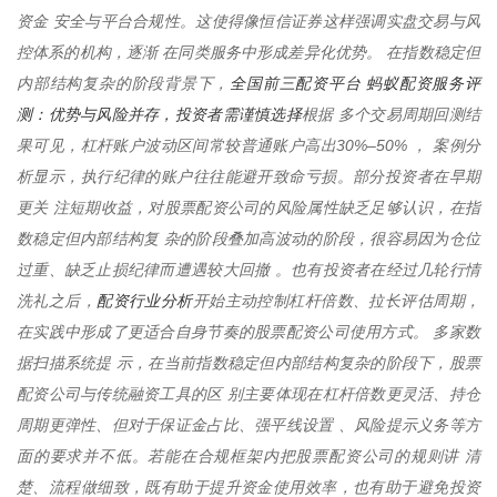
资金 安全与平台合规性。这使得像恒信证券这样强调实盘交易与风
控体系的机构，逐渐 在同类服务中形成差异化优势。 在指数稳定但
全国前三配资平台 蚂蚁配资服务评
内部结构复杂的阶段背景下，
测：优势与风险并存，投资者需谨慎选择
根据 多个交易周期回测结
果可见，杠杆账户波动区间常较普通账户高出30%–50% ， 案例分
析显示，执行纪律的账户往往能避开致命亏损。部分投资者在早期
更关 注短期收益，对股票配资公司的风险属性缺乏足够认识，在指
数稳定但内部结构复 杂的阶段叠加高波动的阶段，很容易因为仓位
过重、缺乏止损纪律而遭遇较大回撤 。也有投资者在经过几轮行情
配资行业分析
洗礼之后，
开始主动控制杠杆倍数、拉长评估周期，
在实践中形成了更适合自身节奏的股票配资公司使用方式。 多家数
据扫描系统提 示，在当前指数稳定但内部结构复杂的阶段下，股票
配资公司与传统融资工具的区 别主要体现在杠杆倍数更灵活、持仓
周期更弹性、但对于保证金占比、强平线设置 、风险提示义务等方
面的要求并不低。若能在合规框架内把股票配资公司的规则讲 清
楚、流程做细致，既有助于提升资金使用效率，也有助于避免投资