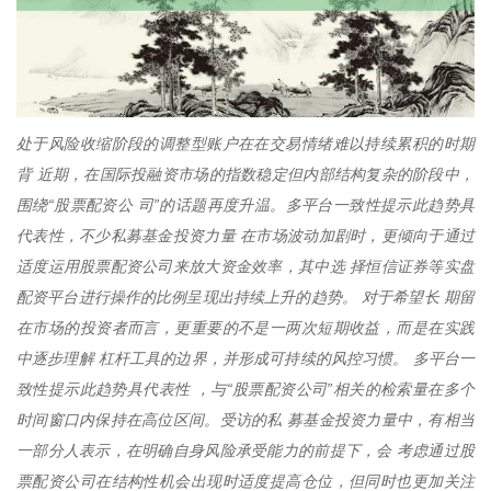
处于风险收缩阶段的调整型账户在在交易情绪难以持续累积的时期
背 近期，在国际投融资市场的指数稳定但内部结构复杂的阶段中，
围绕“股票配资公 司”的话题再度升温。多平台一致性提示此趋势具
代表性，不少私募基金投资力量 在市场波动加剧时，更倾向于通过
适度运用股票配资公司来放大资金效率，其中选 择恒信证券等实盘
配资平台进行操作的比例呈现出持续上升的趋势。 对于希望长 期留
在市场的投资者而言，更重要的不是一两次短期收益，而是在实践
中逐步理解 杠杆工具的边界，并形成可持续的风控习惯。 多平台一
致性提示此趋势具代表性 ，与“股票配资公司”相关的检索量在多个
时间窗口内保持在高位区间。受访的私 募基金投资力量中，有相当
一部分人表示，在明确自身风险承受能力的前提下，会 考虑通过股
票配资公司在结构性机会出现时适度提高仓位，但同时也更加关注