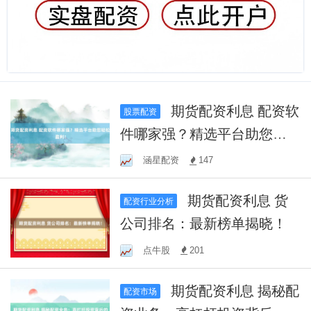
期货配资利息 配资软
股票配资
件哪家强？精选平台助您轻
松盈利！
涵星配资
147
期货配资利息 货
配资行业分析
公司排名：最新榜单揭晓！
点牛股
201
期货配资利息 揭秘配
配资市场