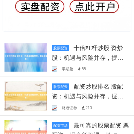
十倍杠杆炒股 资炒
股票配资
股：机遇与风险并存，掘金
新策略！
掌期盈
88
配资炒股排名 股配
股票配资
资：机遇与风险并存，掘金
新策略！
财通证券
210
最可靠的股票配资 票
配资市场