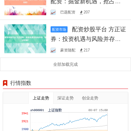
配资：掘金新机遇，抢占财
富先机！
巴题配资
207
配资炒股平台 方正证
配资市场
券：投资机遇与风险并存，
如何把握？
豪资随配
217
全部加载完成
行情指数
上证走势
深证走势
创业走势