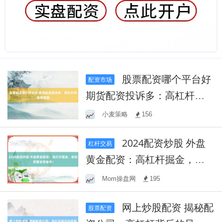
股票配资哪个平台好
配资市场
期货配资投诉多：高杠杆风
险需警惕
小麦策略
156
2024配资炒股 外盘
杠杆交易
黄金配资：高杠杆掘金，助
您把握全球金市！
Mom操盘网
195
网上炒股配资 揭秘配
股票配资