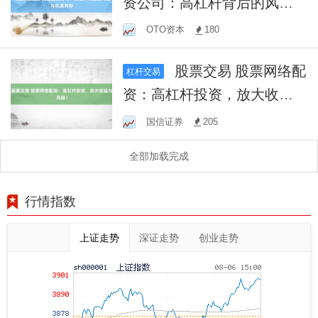
资公司：高杠杆背后的风险
与机遇并存
OTO资本
180
股票交易 股票网络配
杠杆交易
资：高杠杆投资，放大收益
与风险！
国信证券
205
全部加载完成
行情指数
上证走势
深证走势
创业走势