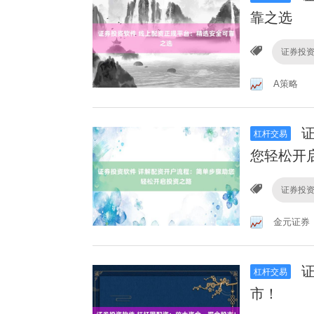
靠之选
证券投
A策略
证
杠杆交易
您轻松开
证券投
金元证券
证
杠杆交易
市！