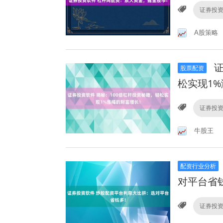
证券投
A股策略
证
股票配资
松实现1
证券投
牛股王
配资行业分析
对平台省
证券投